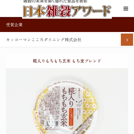
受賞企業
日本雑穀アワード制度について
キッコーマンこころダイニング株式会社
3
審査基準と評価体制
雑穀について
糀入りもちもち玄米 もち麦ブレンド
制度に関するFAQ
殿堂入り認定商品
一般食品部門
キッコーマンこころダイニング株式会社
2026年金賞
受賞
金賞受賞商品
受賞商品紹介
受賞企業サイト