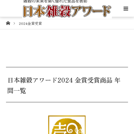
Home
2024金賞受賞
日本雑穀アワード制度について
審査基準と評価体制
雑穀について
制度に関するFAQ
日本雑穀アワード2024 金賞受賞商品 年
間一覧
殿堂入り認定商品
金賞受賞商品
デイリー食品部門〈2026・秋〉募集案内