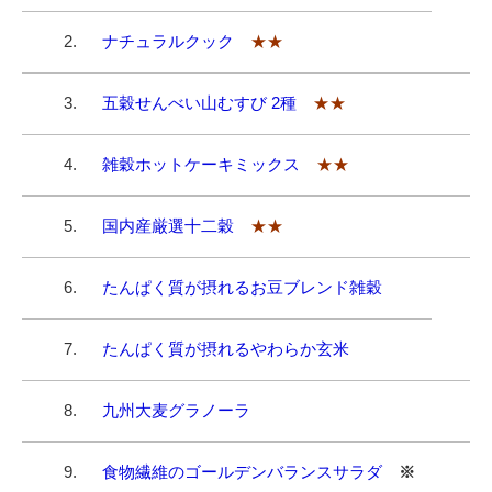
ベス
2.
ナチュラルクック
★★
3.
五穀せんべい山むすび 2種
★★
有限
4.
雑穀ホットケーキミックス
★★
株式
5.
国内産厳選十二穀
★★
株式
6.
たんぱく質が摂れるお豆ブレンド雑穀
株式
7.
たんぱく質が摂れるやわらか玄米
8.
九州大麦グラノーラ
西田
9.
食物繊維のゴールデンバランスサラダ
※
西田